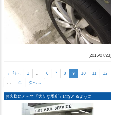
[2016/07/23]
← 前へ
1
…
6
7
8
9
10
11
12
…
21
次へ →
お客様にとって「大切な場所」になれるように