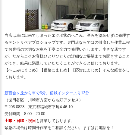
当店は車に出来てしまったエクボ状のへこみ、歪みを塗装せずに修理す
るデントリペアプロショップです。専門店ならではの徹底した作業工程
でお客様の大切なお車を丁寧に全力で修理いたします。小さな店です
が、だからこそお客様ひとりひとりの詳細なご要望までお聞きすること
ができ、結果に満足していただくことができると信じております。
【へこみにまじめ】【価格にまじめ】【応対にまじめ】そんな経営をし
ております。
新百合ヶ丘から車で6分、稲城インターより13分
（世田谷区、川崎市方面からも好アクセス）
〒206-0823 東京都稲城市平尾4-46-10
受付時間 8:00－20:00
土曜・日曜・祝日
も営業しております。
緊急の場合は時間外作業をご相談ください。まずはお電話を！