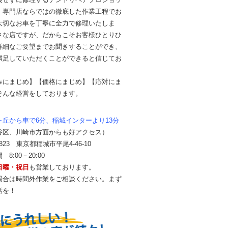
。専門店ならではの徹底した作業工程でお
大切なお車を丁寧に全力で修理いたしま
さな店ですが、だからこそお客様ひとりひ
詳細なご要望までお聞きすることができ、
満足していただくことができると信じてお
。
みにまじめ】【価格にまじめ】【応対にま
そんな経営をしております。
ヶ丘から車で6分、稲城インターより13分
谷区、川崎市方面からも好アクセス）
0823 東京都稲城市平尾4-46-10
8:00－20:00
日曜・祝日
も営業しております。
場合は時間外作業をご相談ください。まず
話を！