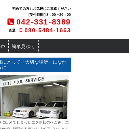
初めての方もお気軽にご連絡ください
[受付時間 ] 8：00～20：00
042-331-8389
080-5484-1663
直通
の声
簡単見積り
様にとって「大切な場所」になれ
うに
車に出来てしまったエクボ状のへこみ、歪
装せずに修理するデントリペアプロショッ