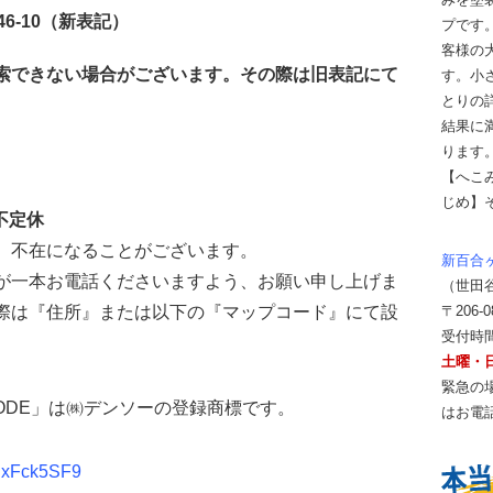
46-10（新表記）
プです
客様の
索できない場合がございます。その際は旧表記にて
す。小
とりの
結果に
ります
【へこ
じめ】
：不定休
、不在になることがございます。
新百合
が一本お電話くださいますよう、お願い申し上げま
（世田
際は『住所』または以下の『マップコード』にて設
〒206-
受付時間 
土曜・
緊急の
ODE」は㈱デンソーの登録商標です。
はお電
wNxFck5SF9