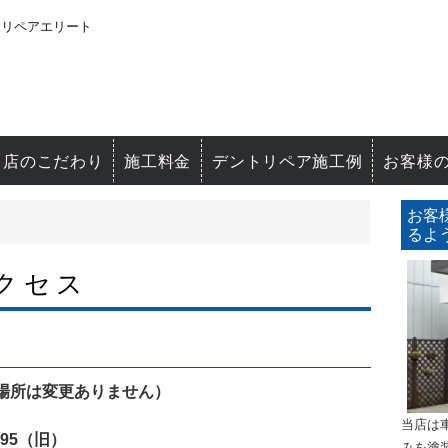
トリペアエリート
当店のこだわり
施工料金
デントリペア施工例
お客様
お客
るよ
クセス
場所は変更ありません）
当店は
95（旧）
みを塗